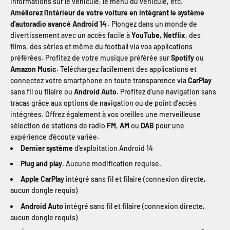
informations sur le véhicule, le menu du véhicule, etc.
Améliorez l'intérieur de votre voiture en intégrant le système
d'autoradio avancé Android 14 .
Plongez dans un monde de
divertissement avec un accès facile à
YouTube
,
Netflix
, des
films, des séries et même du football via vos applications
préférées. Profitez de votre musique préférée sur
Spotify
ou
Amazon Music
. Téléchargez facilement des applications et
connectez votre smartphone en toute transparence via
CarPlay
sans fil ou filaire ou
Android Auto
. Profitez d'une navigation sans
tracas grâce aux options de navigation ou de point d'accès
intégrées. Offrez également à vos oreilles une merveilleuse
sélection de stations de radio
FM
,
AM
ou
DAB
pour une
expérience d'écoute variée.
Dernier système
d'exploitation Android 14
Plug and play
. Aucune modification requise.
Apple CarPlay
intégré sans fil et filaire (connexion directe,
aucun dongle requis)
Android Auto
intégré sans fil et filaire (connexion directe,
aucun dongle requis)