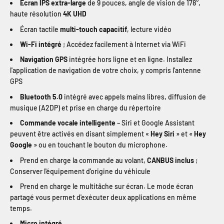
Écran IPS extra-large
de 9 pouces, angle de vision de 178°,
haute résolution
4K UHD
Écran tactile
multi-touch capacitif
, lecture vidéo
Wi-Fi intégré
; Accédez facilement à Internet via WiFi
Navigation GPS
intégrée hors ligne et en ligne. Installez
l'application de navigation de votre choix, y compris l'antenne
GPS
Bluetooth 5.0
intégré avec appels mains libres, diffusion de
musique (A2DP) et prise en charge du répertoire
Commande vocale intelligente
– Siri et Google Assistant
peuvent être activés en disant simplement «
Hey Siri
» et «
Hey
Google
» ou en touchant le bouton du microphone.
Prend en charge la commande au volant,
CANBUS inclus
;
Conserver l'équipement d'origine du véhicule
Prend en charge le multitâche sur écran. Le mode écran
partagé vous permet d'exécuter deux applications en même
temps.
Micro intégré