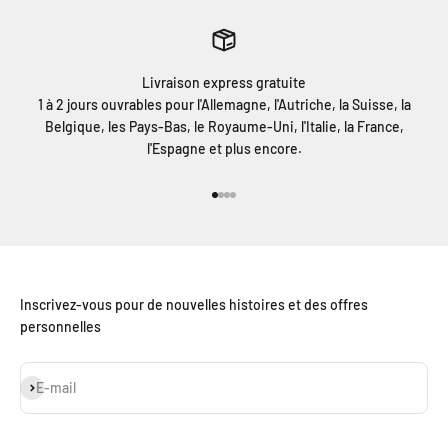
Livraison express gratuite
1 à 2 jours ouvrables pour l'Allemagne, l'Autriche, la Suisse, la
Belgique, les Pays-Bas, le Royaume-Uni, l'Italie, la France,
l'Espagne et plus encore.
Aller à l'élément 1
Aller à l'élément 2
Aller à l'élément 3
Aller à l'élément 4
Inscrivez-vous pour de nouvelles histoires et des offres
personnelles
S'inscrire
E-mail