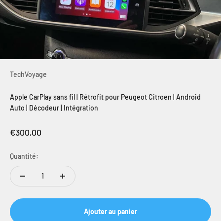
TechVoyage
Apple CarPlay sans fil | Rétrofit pour Peugeot Citroen | Android
Auto | Décodeur | Intégration
Prix de vente
€300,00
Quantité:
Ajouter au panier