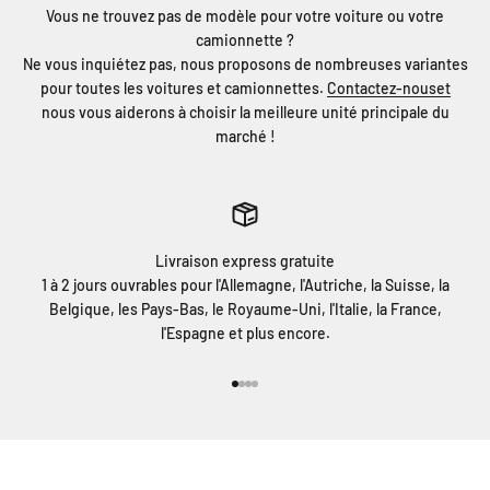
Vous ne trouvez pas de modèle pour votre voiture ou votre
camionnette ?
Ne vous inquiétez pas, nous proposons de nombreuses variantes
pour toutes les voitures et camionnettes.
Contactez-nouset
nous vous aiderons à choisir la meilleure unité principale du
marché !
Livraison express gratuite
1 à 2 jours ouvrables pour l'Allemagne, l'Autriche, la Suisse, la
Belgique, les Pays-Bas, le Royaume-Uni, l'Italie, la France,
l'Espagne et plus encore.
Aller à l'élément 1
Aller à l'élément 2
Aller à l'élément 3
Aller à l'élément 4