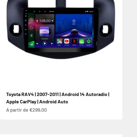
Toyota RAV4 | 2007-2011 | Android 14 Autoradio |
Apple CarPlay | Android Auto
Prix de vente
A partir de €299,00