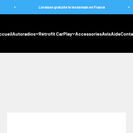
Livraison gratuite le lendemain en France
Livraiso
ccueil
Autoradios
Rétrofit CarPlay
Accessories
Avis
Aide
Conta
onduite en une expérience connectée et fluide. Accédez à vos ap
 fait de chaque trajet un moment de plaisir et d'efficacité. Votre 
vous emporter !