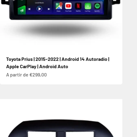
Toyota Prius | 2015-2022 | Android 14 Autoradio |
Apple CarPlay | Android Auto
Prix de vente
A partir de €299,00