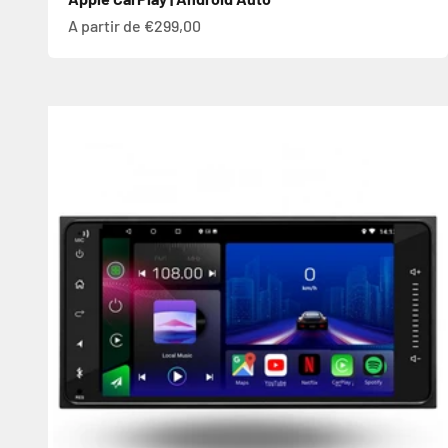
Prix de vente
A partir de €299,00