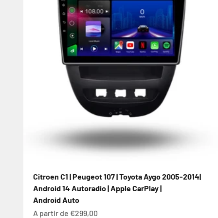
Citroen C1 | Peugeot 107 | Toyota Aygo 2005-2014|
Android 14 Autoradio | Apple CarPlay |
Android Auto
Prix de vente
A partir de €299,00