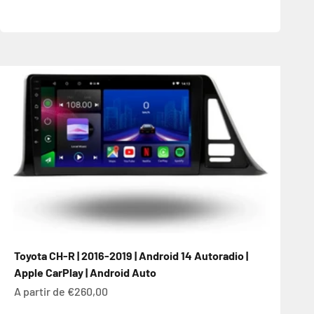
Toyota CH-R | 2016-2019 | Android 14 Autoradio |
Apple CarPlay | Android Auto
Prix de vente
A partir de €260,00