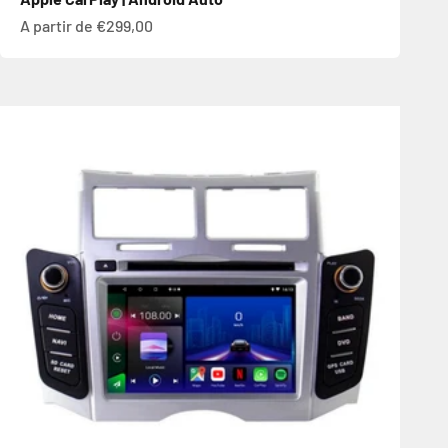
Prix de vente
A partir de €299,00