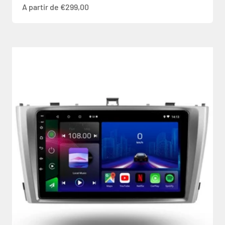
Prix de vente
A partir de €299,00