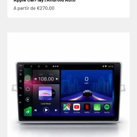
Prix de vente
A partir de €270,00