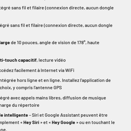
tégré sans fil et filaire (connexion directe, aucun dongle
égré sans fil et filaire (connexion directe, aucun dongle
large
de 10 pouces, angle de vision de 178°, haute
ti-touch capacitif
, lecture vidéo
ccédez facilement à Internet via WiFi
ntégrée hors ligne et en ligne. Installez l'application de
 choix, y compris l'antenne GPS
égré avec appels mains libres, diffusion de musique
charge du répertoire
 intelligente
– Siri et Google Assistant peuvent être
implement «
Hey Siri
» et «
Hey Google
» ou en touchant le
one.