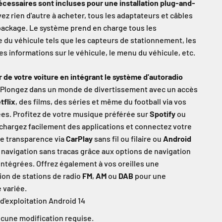
écessaires sont incluses pour une installation plug-and-
ez rien d'autre à acheter, tous les adaptateurs et câbles
 package. Le système prend en charge tous les
e du véhicule tels que les capteurs de stationnement, les
es informations sur le véhicule, le menu du véhicule, etc.
r de votre voiture en intégrant le système d'autoradio
Plongez dans un monde de divertissement avec un accès
tflix
, des films, des séries et même du football via vos
ées. Profitez de votre musique préférée sur
Spotify
ou
échargez facilement des applications et connectez votre
e transparence via
CarPlay
sans fil ou filaire ou
Android
e navigation sans tracas grâce aux options de navigation
intégrées. Offrez également à vos oreilles une
ion de stations de radio
FM
,
AM
ou
DAB
pour une
 variée.
d'exploitation Android 14
ucune modification requise.