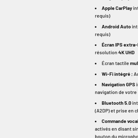
Apple CarPlay
in
requis)
Android Auto
int
requis)
Écran IPS extra-
résolution
4K UHD
Écran tactile
mul
Wi-Fi intégré
; A
Navigation GPS
i
navigation de votre
Bluetooth 5.0
int
(A2DP) et prise en 
Commande vocale
activés en disant s
bouton du microph