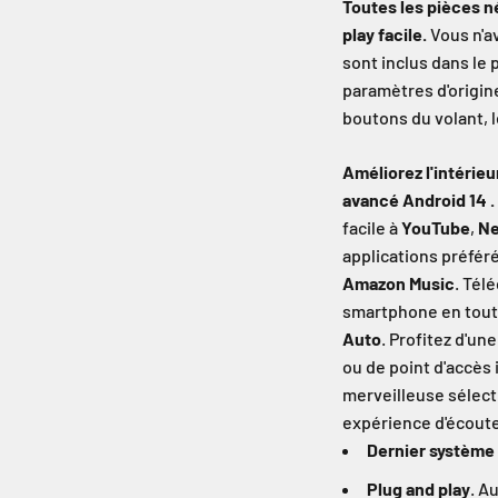
Toutes les pièces n
play facile.
Vous n'av
sont inclus dans le
paramètres d'origin
boutons du volant, l
Améliorez l'intérieu
avancé Android 14 .
facile à
YouTube
,
Ne
applications préfér
Amazon Music
. Tél
smartphone en tout
Auto
. Profitez d'un
ou de point d'accès 
merveilleuse sélect
expérience d'écoute
Dernier système
Plug and play
. A