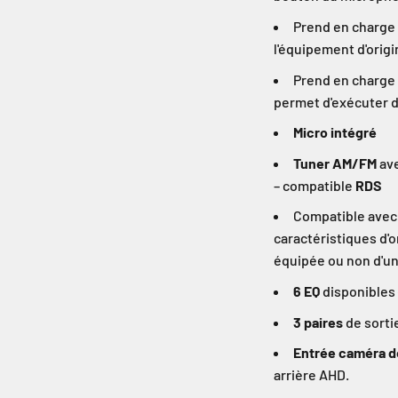
Prend en charge
l'équipement d'origi
Prend en charge 
permet d'exécuter 
Micro intégré
Tuner AM/FM
ave
– compatible
RDS
Compatible avec 
caractéristiques d'o
équipée ou non d'un
6 EQ
disponibles 
3 paires
de sorti
Entrée caméra d
arrière AHD.