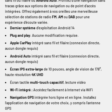
sans fil ou filaire ou
Android Auto
. Profitez d'une navigation sans
tracas grâce aux options de navigation ou de point d'accès
intégrées. Offrez également à vos oreilles une merveilleuse
sélection de stations de radio
FM
,
AM
ou
DAB
pour une
expérience d'écoute variée.
Dernier système
d'exploitation Android 14
Plug and play
. Aucune modification requise.
Apple CarPlay
intégré sans fil et filaire (connexion directe,
aucun dongle requis)
Android Auto
intégré sans fil et filaire (connexion directe,
aucun dongle requis)
Écran IPS extra-large
de 10 pouces, angle de vision de 178°,
haute résolution
4K UHD
Écran tactile
multi-touch capacitif
, lecture vidéo
Wi-Fi intégré
; Accédez facilement à Internet via WiFi
Navigation GPS
intégrée hors ligne et en ligne. Installez
l'application de navigation de votre choix, y compris l'antenne
GPS