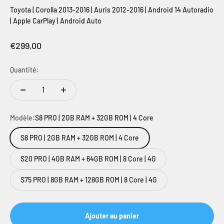
Toyota | Corolla 2013-2016 | Auris 2012-2016 | Android 14 Autoradio
| Apple CarPlay | Android Auto
Prix de vente
€299,00
Quantité:
Modèle:
S8 PRO | 2GB RAM + 32GB ROM | 4 Core
S8 PRO | 2GB RAM + 32GB ROM | 4 Core
S20 PRO | 4GB RAM + 64GB ROM | 8 Core | 4G
S75 PRO | 8GB RAM + 128GB ROM | 8 Core | 4G
Ajouter au panier