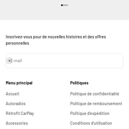
Aller à l'élément 1
Aller à l'élément 2
Aller à l'élément 3
Aller à l'élément 4
Inscrivez-vous pour de nouvelles histoires et des offres
personnelles
S'inscrire
E-mail
Menu principal
Politiques
Accueil
Politique de confidentialité
Autoradios
Politique de remboursement
Rétrofit CarPlay
Politique d'expédition
Accessories
Conditions d'utilisation