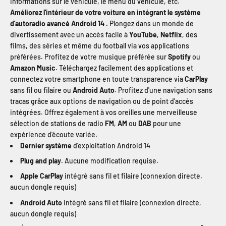
informations sur le véhicule, le menu du véhicule, etc.
Améliorez l'intérieur de votre voiture en intégrant le système
d'autoradio avancé Android 14 .
Plongez dans un monde de
divertissement avec un accès facile à
YouTube
,
Netflix
, des
films, des séries et même du football via vos applications
préférées. Profitez de votre musique préférée sur
Spotify
ou
Amazon Music
. Téléchargez facilement des applications et
connectez votre smartphone en toute transparence via
CarPlay
sans fil ou filaire ou
Android Auto
. Profitez d'une navigation sans
tracas grâce aux options de navigation ou de point d'accès
intégrées. Offrez également à vos oreilles une merveilleuse
sélection de stations de radio
FM
,
AM
ou
DAB
pour une
expérience d'écoute variée.
Dernier système
d'exploitation Android 14
Plug and play
. Aucune modification requise.
Apple CarPlay
intégré sans fil et filaire (connexion directe,
aucun dongle requis)
Android Auto
intégré sans fil et filaire (connexion directe,
aucun dongle requis)