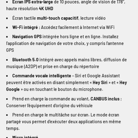
Écran IPS extra-large
de 10 pouces, angle de vision de 178°,
haute résolution
4K UHD
Écran tactile
multi-touch capacitif
, lecture vidéo
Wi-Fi intégré
; Accédez facilement à Internet via WiFi
Navigation GPS
intégrée hors ligne et en ligne. Installez
l'application de navigation de votre choix, y compris l'antenne
GPS
Bluetooth 5.0
intégré avec appels mains libres, diffusion de
musique (A2DP) et prise en charge du répertoire
Commande vocale intelligente
– Siri et Google Assistant
peuvent être activés en disant simplement «
Hey Siri
» et «
Hey
Google
» ou en touchant le bouton du microphone.
Prend en charge la commande au volant,
CANBUS inclus
;
Conserver l'équipement d'origine du véhicule
Prend en charge le multitâche sur écran. Le mode écran
partagé vous permet d'exécuter deux applications en même
temps.
Micro intégré