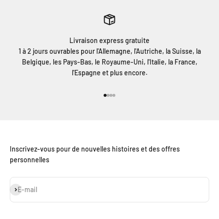
Livraison express gratuite
1 à 2 jours ouvrables pour l'Allemagne, l'Autriche, la Suisse, la
Belgique, les Pays-Bas, le Royaume-Uni, l'Italie, la France,
l'Espagne et plus encore.
Aller à l'élément 1
Aller à l'élément 2
Aller à l'élément 3
Aller à l'élément 4
Inscrivez-vous pour de nouvelles histoires et des offres
personnelles
S'inscrire
E-mail