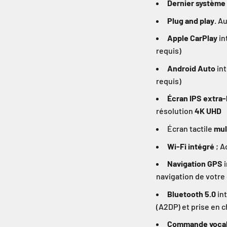
Dernier système
Plug and play
. A
Apple CarPlay
in
requis)
Android Auto
int
requis)
Écran IPS extra-
résolution
4K UHD
Écran tactile
mul
Wi-Fi intégré
; A
Navigation GPS
i
navigation de votre
Bluetooth 5.0
int
(A2DP) et prise en 
Commande vocale