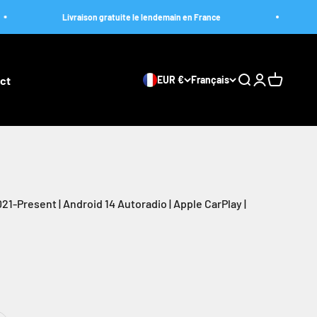
Livraison gratuite le lendemain en France
Livraiso
ct
EUR €
Français
Ouvrir la recher
Ouvrir le com
Voir le pa
21-Present | Android 14 Autoradio | Apple CarPlay |