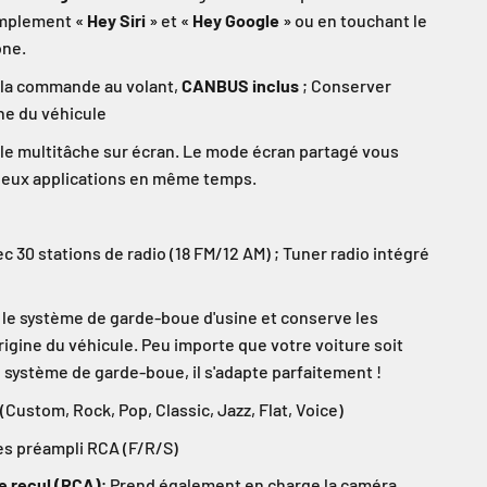
implement «
Hey Siri
» et «
Hey Google
» ou en touchant le
one.
 la commande au volant,
CANBUS inclus
; Conserver
ne du véhicule
le multitâche sur écran. Le mode écran partagé vous
deux applications en même temps.
c 30 stations de radio (18 FM/12 AM) ; Tuner radio intégré
le système de garde-boue d'usine et conserve les
rigine du véhicule. Peu importe que votre voiture soit
 système de garde-boue, il s'adapte parfaitement !
(Custom, Rock, Pop, Classic, Jazz, Flat, Voice)
es préampli RCA (F/R/S)
e recul (RCA)
; Prend également en charge la caméra