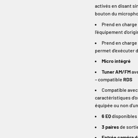
activés en disant s
bouton du microph
Prend en charge
l'équipement d'origi
Prend en charge 
permet d'exécuter 
Micro intégré
Tuner AM/FM
ave
– compatible
RDS
Compatible avec 
caractéristiques d'o
équipée ou non d'un
6 EQ
disponibles 
3 paires
de sorti
Entrée caméra d