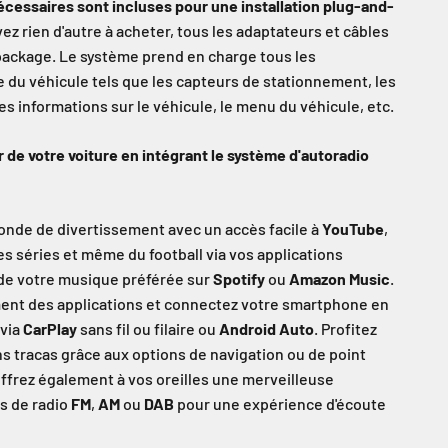
écessaires sont incluses pour une installation plug-and-
ez rien d'autre à acheter, tous les adaptateurs et câbles
 package. Le système prend en charge tous les
e du véhicule tels que les capteurs de stationnement, les
es informations sur le véhicule, le menu du véhicule, etc.
r de votre voiture en intégrant le système d'autoradio
nde de divertissement avec un accès facile à
YouTube
,
des séries et même du football via vos applications
 de votre musique préférée sur
Spotify
ou
Amazon Music
.
ent des applications et connectez votre smartphone en
 via
CarPlay
sans fil ou filaire ou
Android Auto
. Profitez
ns tracas grâce aux options de navigation ou de point
Offrez également à vos oreilles une merveilleuse
ns de radio
FM
,
AM
ou
DAB
pour une expérience d'écoute