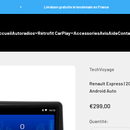
Livraison gratuite le lendemain en France
ccueil
Autoradios
Rétrofit CarPlay
Accessories
Avis
Aide
Conta
TechVoyage
Renault Express | 20
Android Auto
Prix de vente
€299,00
Quantité: