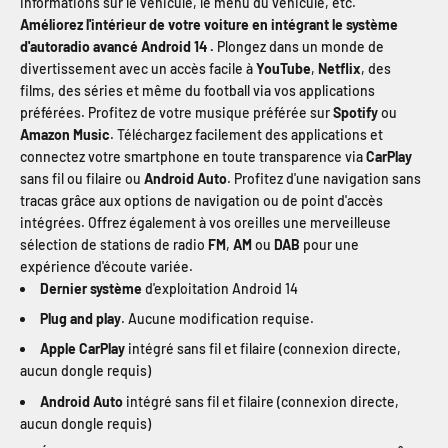
informations sur le véhicule, le menu du véhicule, etc.
Améliorez l'intérieur de votre voiture en intégrant le système
d'autoradio avancé Android 14 .
Plongez dans un monde de
divertissement avec un accès facile à
YouTube
,
Netflix
, des
films, des séries et même du football via vos applications
préférées. Profitez de votre musique préférée sur
Spotify
ou
Amazon Music
. Téléchargez facilement des applications et
connectez votre smartphone en toute transparence via
CarPlay
sans fil ou filaire ou
Android Auto
. Profitez d'une navigation sans
tracas grâce aux options de navigation ou de point d'accès
intégrées. Offrez également à vos oreilles une merveilleuse
sélection de stations de radio
FM
,
AM
ou
DAB
pour une
expérience d'écoute variée.
Dernier système
d'exploitation Android 14
Plug and play
. Aucune modification requise.
Apple CarPlay
intégré sans fil et filaire (connexion directe,
aucun dongle requis)
Android Auto
intégré sans fil et filaire (connexion directe,
aucun dongle requis)