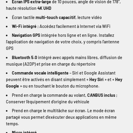
Écran IPS extra-large
de 10 pouces, angle de vision de 178°,
haute résolution
4K UHD
Écran tactile
multi-touch capacitif
, lecture vidéo
Wi-Fi intégré
; Accédez facilement à Internet via WiFi
Navigation GPS
intégrée hors ligne et en ligne. Installez
l'application de navigation de votre choix, y compris l'antenne
GPS
Bluetooth 5.0
intégré avec appels mains libres, diffusion de
musique (A2DP) et prise en charge du répertoire
Commande vocale intelligente
– Siri et Google Assistant
peuvent être activés en disant simplement «
Hey Siri
» et «
Hey
Google
» ou en touchant le bouton du microphone.
Prend en charge la commande au volant,
CANBUS inclus
;
Conserver l'équipement d'origine du véhicule
Prend en charge le multitâche sur écran. Le mode écran
partagé vous permet d'exécuter deux applications en même
temps.
Micro intégré