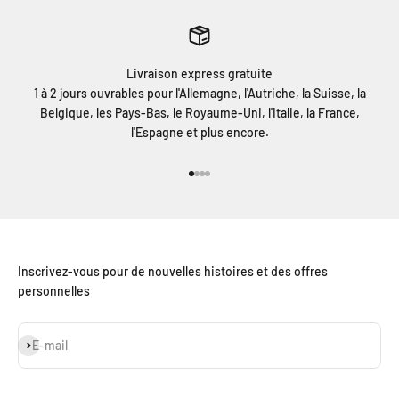
Livraison express gratuite
1 à 2 jours ouvrables pour l'Allemagne, l'Autriche, la Suisse, la
Belgique, les Pays-Bas, le Royaume-Uni, l'Italie, la France,
l'Espagne et plus encore.
Aller à l'élément 1
Aller à l'élément 2
Aller à l'élément 3
Aller à l'élément 4
Inscrivez-vous pour de nouvelles histoires et des offres
personnelles
S'inscrire
E-mail