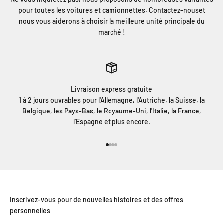
pour toutes les voitures et camionnettes.
Contactez-nouset
nous vous aiderons à choisir la meilleure unité principale du
marché !
Livraison express gratuite
1 à 2 jours ouvrables pour l'Allemagne, l'Autriche, la Suisse, la
Belgique, les Pays-Bas, le Royaume-Uni, l'Italie, la France,
l'Espagne et plus encore.
Aller à l'élément 1
Aller à l'élément 2
Aller à l'élément 3
Aller à l'élément 4
Inscrivez-vous pour de nouvelles histoires et des offres
personnelles