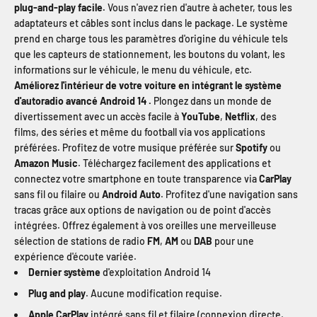
plug-and-play facile.
Vous n'avez rien d'autre à acheter, tous les
adaptateurs et câbles sont inclus dans le package. Le système
prend en charge tous les paramètres d'origine du véhicule tels
que les capteurs de stationnement, les boutons du volant, les
informations sur le véhicule, le menu du véhicule, etc.
Améliorez l'intérieur de votre voiture en intégrant le système
d'autoradio avancé Android 14 .
Plongez dans un monde de
divertissement avec un accès facile à
YouTube
,
Netflix
, des
films, des séries et même du football via vos applications
préférées. Profitez de votre musique préférée sur
Spotify
ou
Amazon Music
. Téléchargez facilement des applications et
connectez votre smartphone en toute transparence via
CarPlay
sans fil ou filaire ou
Android Auto
. Profitez d'une navigation sans
tracas grâce aux options de navigation ou de point d'accès
intégrées. Offrez également à vos oreilles une merveilleuse
sélection de stations de radio
FM
,
AM
ou
DAB
pour une
expérience d'écoute variée.
Dernier système
d'exploitation Android 14
Plug and play
. Aucune modification requise.
Apple CarPlay
intégré sans fil et filaire (connexion directe,