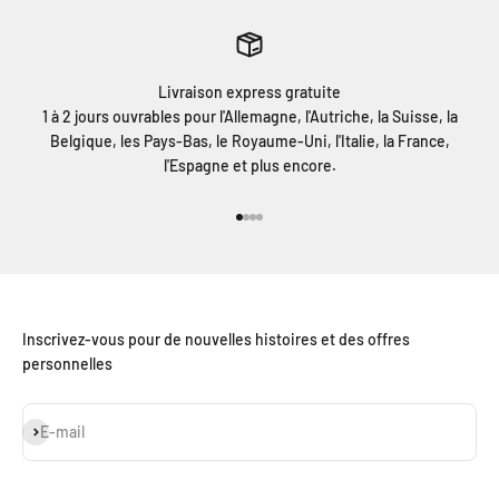
Livraison express gratuite
1 à 2 jours ouvrables pour l'Allemagne, l'Autriche, la Suisse, la
Belgique, les Pays-Bas, le Royaume-Uni, l'Italie, la France,
l'Espagne et plus encore.
Aller à l'élément 1
Aller à l'élément 2
Aller à l'élément 3
Aller à l'élément 4
Inscrivez-vous pour de nouvelles histoires et des offres
personnelles
S'inscrire
E-mail