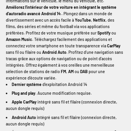
informations sur le véhicule, le menu du véhicule, etc.
Améliorez l'intérieur de votre voiture en intégrant le système
d'autoradio avancé Android 14 .
Plongez dans un monde de
divertissement avec un accès facile à
YouTube
,
Netflix
, des
films, des séries et même du football via vos applications
préférées. Profitez de votre musique préférée sur
Spotify
ou
Amazon Music
. Téléchargez facilement des applications et
connectez votre smartphone en toute transparence via
CarPlay
sans fil ou filaire ou
Android Auto
. Profitez d'une navigation sans
tracas grâce aux options de navigation ou de point d'accès
intégrées. Offrez également à vos oreilles une merveilleuse
sélection de stations de radio
FM
,
AM
ou
DAB
pour une
expérience d'écoute variée.
Dernier système
d'exploitation Android 14
Plug and play
. Aucune modification requise.
Apple CarPlay
intégré sans fil et filaire (connexion directe,
aucun dongle requis)
Android Auto
intégré sans fil et filaire (connexion directe,
aucun dongle requis)