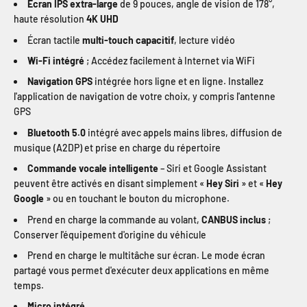
Écran IPS extra-large
de 9 pouces, angle de vision de 178°,
haute résolution
4K UHD
Écran tactile
multi-touch capacitif
, lecture vidéo
Wi-Fi intégré
; Accédez facilement à Internet via WiFi
Navigation GPS
intégrée hors ligne et en ligne. Installez
l'application de navigation de votre choix, y compris l'antenne
GPS
Bluetooth 5.0
intégré avec appels mains libres, diffusion de
musique (A2DP) et prise en charge du répertoire
Commande vocale intelligente
– Siri et Google Assistant
peuvent être activés en disant simplement «
Hey Siri
» et «
Hey
Google
» ou en touchant le bouton du microphone.
Prend en charge la commande au volant,
CANBUS inclus
;
Conserver l'équipement d'origine du véhicule
Prend en charge le multitâche sur écran. Le mode écran
partagé vous permet d'exécuter deux applications en même
temps.
Micro intégré