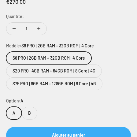
Prix de vente
€270,00
Quantité:
Modèle:
S8 PRO | 2GB RAM + 32GB ROM | 4 Core
S8 PRO | 2GB RAM + 32GB ROM | 4 Core
S20 PRO | 4GB RAM + 64GB ROM | 8 Core | 4G
S75 PRO | 8GB RAM + 128GB ROM | 8 Core | 4G
Option:
A
A
B
Ajouter au panier