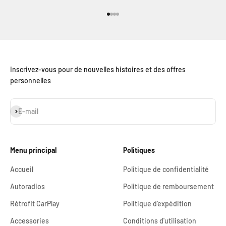
Aller à l'élément 1
Aller à l'élément 2
Aller à l'élément 3
Aller à l'élément 4
Inscrivez-vous pour de nouvelles histoires et des offres
personnelles
S'inscrire
E-mail
Menu principal
Politiques
Accueil
Politique de confidentialité
Autoradios
Politique de remboursement
Rétrofit CarPlay
Politique d'expédition
Accessories
Conditions d'utilisation