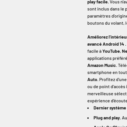
play facile.
Vous n'av
sont inclus dans le
paramètres d'origin
boutons du volant, l
Améliorez l'intérieu
avancé Android 14 .
facile à
YouTube
,
Ne
applications préfér
Amazon Music
. Tél
smartphone en tout
Auto
. Profitez d'un
ou de point d'accès 
merveilleuse sélect
expérience d'écoute
Dernier système
Plug and play
. A