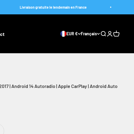
Livraison gratuite le lendemain en France
Livraison 
ct
EUR €
Français
Ouvrir la recher
Ouvrir le com
Voir le pa
-2017 | Android 14 Autoradio | Apple CarPlay | Android Auto