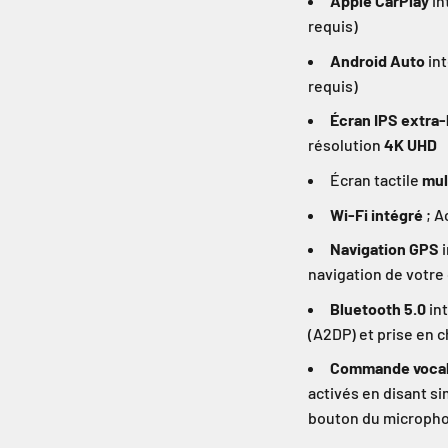
Apple CarPlay
in
requis)
Android Auto
int
requis)
Écran IPS extra-
résolution
4K UHD
Écran tactile
mul
Wi-Fi intégré
; A
Navigation GPS
i
navigation de votre
Bluetooth 5.0
int
(A2DP) et prise en 
Commande vocale
activés en disant s
bouton du microph