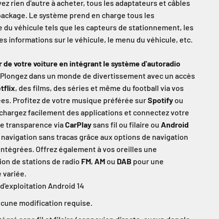
ez rien d'autre à acheter, tous les adaptateurs et câbles
 package. Le système prend en charge tous les
e du véhicule tels que les capteurs de stationnement, les
es informations sur le véhicule, le menu du véhicule, etc.
r de votre voiture en intégrant le système d'autoradio
Plongez dans un monde de divertissement avec un accès
tflix
, des films, des séries et même du football via vos
ées. Profitez de votre musique préférée sur
Spotify
ou
échargez facilement des applications et connectez votre
e transparence via
CarPlay
sans fil ou filaire ou
Android
e navigation sans tracas grâce aux options de navigation
intégrées. Offrez également à vos oreilles une
ion de stations de radio
FM
,
AM
ou
DAB
pour une
 variée.
d'exploitation Android 14
ucune modification requise.