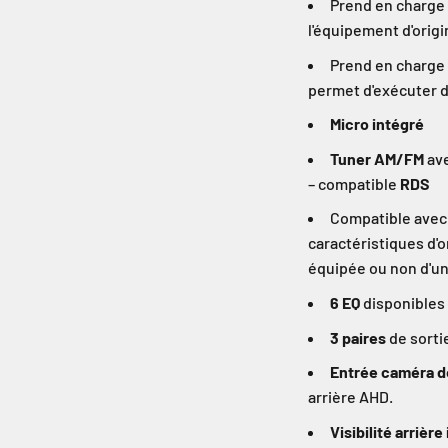
Prend en charge
l'équipement d'origi
Prend en charge 
permet d'exécuter 
Micro intégré
Tuner AM/FM
ave
– compatible
RDS
Compatible avec 
caractéristiques d'o
équipée ou non d'un
6 EQ
disponibles 
3 paires
de sorti
Entrée caméra d
arrière AHD.
Visibilité arrièr