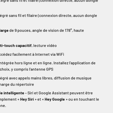
tégré sans fil et filaire (connexion directe, aucun dongle
égré sans fil et filaire (connexion directe, aucun dongle
large
de 9 pouces, angle de vision de 178°, haute
ti-touch capacitif
, lecture vidéo
ccédez facilement à Internet via WiFi
ntégrée hors ligne et en ligne. Installez l'application de
 choix, y compris l'antenne GPS
égré avec appels mains libres, diffusion de musique
charge du répertoire
 intelligente
– Siri et Google Assistant peuvent être
implement «
Hey Siri
» et «
Hey Google
» ou en touchant le
one.