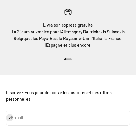
Livraison express gratuite
1 à 2 jours ouvrables pour l'Allemagne, l'Autriche, la Suisse, la
Belgique, les Pays-Bas, le Royaume-Uni, l'Italie, la France,
l'Espagne et plus encore.
Aller à l'élément 1
Aller à l'élément 2
Aller à l'élément 3
Aller à l'élément 4
Inscrivez-vous pour de nouvelles histoires et des offres
personnelles
S'inscrire
E-mail