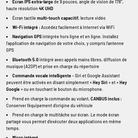
Écran IPS extra-large
de 9 pouces, angle de vision de 178°,
haute résolution
4K UHD
Écran tactile
multi-touch capacitif
, lecture vidéo
Wi-Fi intégré
; Accédez facilement à Internet via WiFi
Navigation GPS
intégrée hors ligne et en ligne. Installez
l'application de navigation de votre choix, y compris l'antenne
GPS
Bluetooth 5.0
intégré avec appels mains libres, diffusion de
musique (A2DP) et prise en charge du répertoire
Commande vocale intelligente
– Siri et Google Assistant
peuvent être activés en disant simplement «
Hey Siri
» et «
Hey
Google
» ou en touchant le bouton du microphone.
Prend en charge la commande au volant,
CANBUS inclus
;
Conserver l'équipement d'origine du véhicule
Prend en charge le multitâche sur écran. Le mode écran
partagé vous permet d'exécuter deux applications en même
temps.
Micro intégré