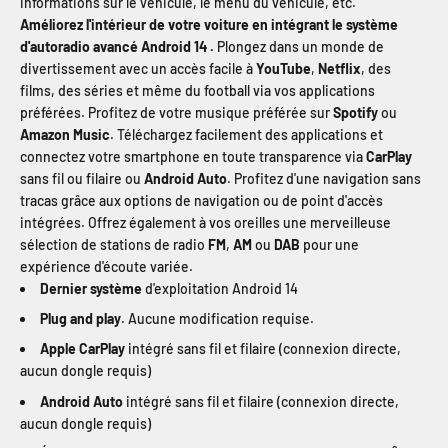
informations sur le véhicule, le menu du véhicule, etc.
Améliorez l'intérieur de votre voiture en intégrant le système
d'autoradio avancé Android 14 .
Plongez dans un monde de
divertissement avec un accès facile à
YouTube
,
Netflix
, des
films, des séries et même du football via vos applications
préférées. Profitez de votre musique préférée sur
Spotify
ou
Amazon Music
. Téléchargez facilement des applications et
connectez votre smartphone en toute transparence via
CarPlay
sans fil ou filaire ou
Android Auto
. Profitez d'une navigation sans
tracas grâce aux options de navigation ou de point d'accès
intégrées. Offrez également à vos oreilles une merveilleuse
sélection de stations de radio
FM
,
AM
ou
DAB
pour une
expérience d'écoute variée.
Dernier système
d'exploitation Android 14
Plug and play
. Aucune modification requise.
Apple CarPlay
intégré sans fil et filaire (connexion directe,
aucun dongle requis)
Android Auto
intégré sans fil et filaire (connexion directe,
aucun dongle requis)