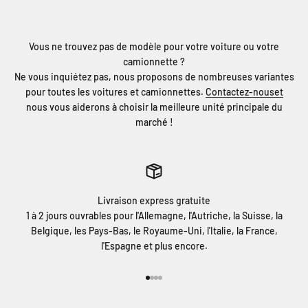
Vous ne trouvez pas de modèle pour votre voiture ou votre
camionnette ?
Ne vous inquiétez pas, nous proposons de nombreuses variantes
pour toutes les voitures et camionnettes.
Contactez-nouset
nous vous aiderons à choisir la meilleure unité principale du
marché !
Livraison express gratuite
1 à 2 jours ouvrables pour l'Allemagne, l'Autriche, la Suisse, la
Belgique, les Pays-Bas, le Royaume-Uni, l'Italie, la France,
l'Espagne et plus encore.
Aller à l'élément 1
Aller à l'élément 2
Aller à l'élément 3
Aller à l'élément 4