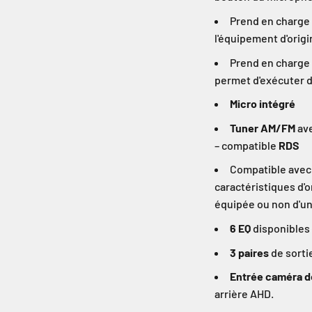
Prend en charge
l'équipement d'origi
Prend en charge 
permet d'exécuter 
Micro intégré
Tuner AM/FM
ave
– compatible
RDS
Compatible avec 
caractéristiques d'o
équipée ou non d'un
6 EQ
disponibles 
3 paires
de sorti
Entrée caméra d
arrière AHD.