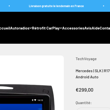
Livraison gratuite le lendemain en France
Liv
ccueil
Autoradios
Rétrofit CarPlay
Accessories
Avis
Aide
Conta
TechVoyage
Mercedes | SLK | R17
Android Auto
Prix de vente
€299,00
Quantité: