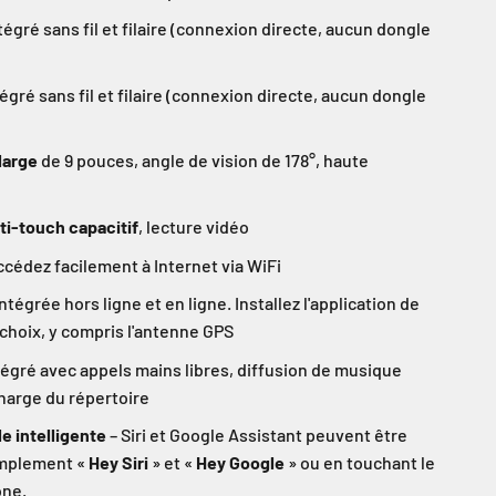
tégré sans fil et filaire (connexion directe, aucun dongle
égré sans fil et filaire (connexion directe, aucun dongle
large
de 9 pouces, angle de vision de 178°, haute
ti-touch capacitif
, lecture vidéo
ccédez facilement à Internet via WiFi
ntégrée hors ligne et en ligne. Installez l'application de
 choix, y compris l'antenne GPS
égré avec appels mains libres, diffusion de musique
charge du répertoire
 intelligente
– Siri et Google Assistant peuvent être
implement «
Hey Siri
» et «
Hey Google
» ou en touchant le
one.