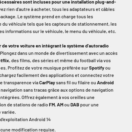
écessaires sont incluses pour une installation plug-and-
ez rien d'autre à acheter, tous les adaptateurs et câbles
 package. Le système prend en charge tous les
e du véhicule tels que les capteurs de stationnement, les
es informations sur le véhicule, le menu du véhicule, etc.
r de votre voiture en intégrant le système d'autoradio
Plongez dans un monde de divertissement avec un accès
tflix
, des films, des séries et même du football via vos
ées. Profitez de votre musique préférée sur
Spotify
ou
échargez facilement des applications et connectez votre
e transparence via
CarPlay
sans fil ou filaire ou
Android
e navigation sans tracas grâce aux options de navigation
intégrées. Offrez également à vos oreilles une
ion de stations de radio
FM
,
AM
ou
DAB
pour une
 variée.
d'exploitation Android 14
ucune modification requise.