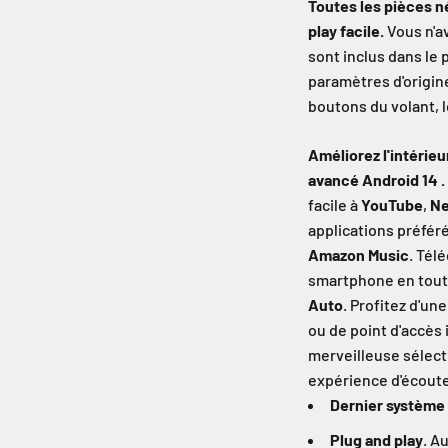
Toutes les pièces n
play facile.
Vous n'av
sont inclus dans le
paramètres d'origin
boutons du volant, l
Améliorez l'intérieu
avancé Android 14 .
facile à
YouTube
,
Ne
applications préfér
Amazon Music
. Tél
smartphone en tout
Auto
. Profitez d'un
ou de point d'accès 
merveilleuse sélect
expérience d'écoute
Dernier système
Plug and play
. A