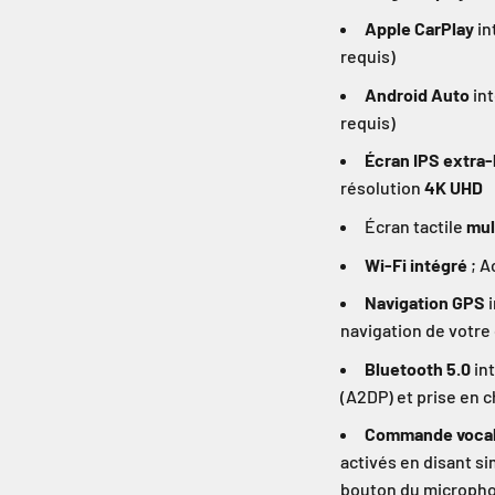
Apple CarPlay
in
requis)
Android Auto
int
requis)
Écran IPS extra-
résolution
4K UHD
Écran tactile
mul
Wi-Fi intégré
; A
Navigation GPS
i
navigation de votre
Bluetooth 5.0
int
(A2DP) et prise en 
Commande vocale
activés en disant s
bouton du microph