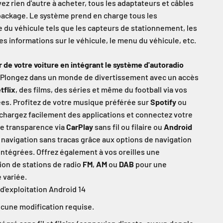
ez rien d'autre à acheter, tous les adaptateurs et câbles
 package. Le système prend en charge tous les
e du véhicule tels que les capteurs de stationnement, les
es informations sur le véhicule, le menu du véhicule, etc.
r de votre voiture en intégrant le système d'autoradio
Plongez dans un monde de divertissement avec un accès
tflix
, des films, des séries et même du football via vos
ées. Profitez de votre musique préférée sur
Spotify
ou
échargez facilement des applications et connectez votre
e transparence via
CarPlay
sans fil ou filaire ou
Android
e navigation sans tracas grâce aux options de navigation
intégrées. Offrez également à vos oreilles une
ion de stations de radio
FM
,
AM
ou
DAB
pour une
 variée.
d'exploitation Android 14
ucune modification requise.