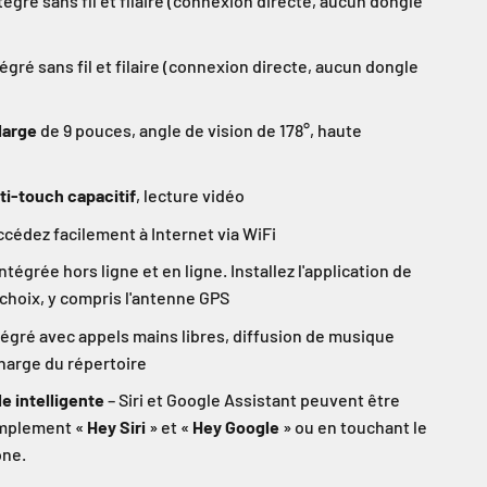
tégré sans fil et filaire (connexion directe, aucun dongle
égré sans fil et filaire (connexion directe, aucun dongle
large
de 9 pouces, angle de vision de 178°, haute
ti-touch capacitif
, lecture vidéo
ccédez facilement à Internet via WiFi
ntégrée hors ligne et en ligne. Installez l'application de
 choix, y compris l'antenne GPS
égré avec appels mains libres, diffusion de musique
charge du répertoire
 intelligente
– Siri et Google Assistant peuvent être
implement «
Hey Siri
» et «
Hey Google
» ou en touchant le
one.