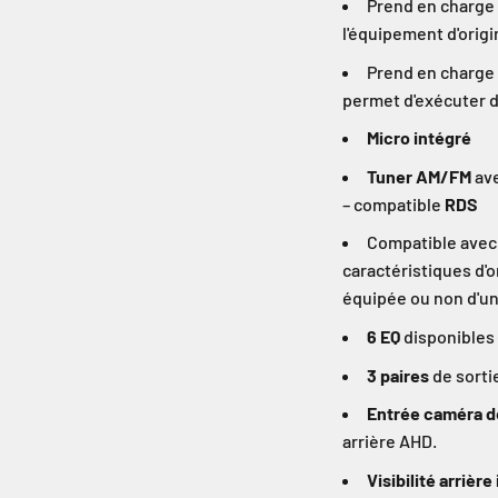
Prend en charge
l'équipement d'origi
Prend en charge 
permet d'exécuter 
Micro intégré
Tuner AM/FM
ave
– compatible
RDS
Compatible avec 
caractéristiques d'o
équipée ou non d'un
6 EQ
disponibles 
3 paires
de sorti
Entrée caméra d
arrière AHD.
Visibilité arrièr