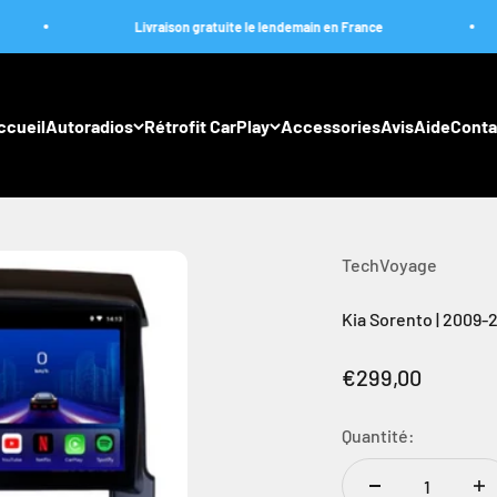
Livraison gratuite le lendemain en France
L
ccueil
Autoradios
Rétrofit CarPlay
Accessories
Avis
Aide
Conta
TechVoyage
Kia Sorento | 2009-2
Prix de vente
€299,00
Quantité: