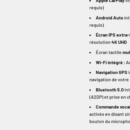
Apple CarPlay
in
requis)
Android Auto
int
requis)
Écran IPS extra-
résolution
4K UHD
Écran tactile
mul
Wi-Fi intégré
; A
Navigation GPS
i
navigation de votre
Bluetooth 5.0
int
(A2DP) et prise en 
Commande vocale
activés en disant s
bouton du microph