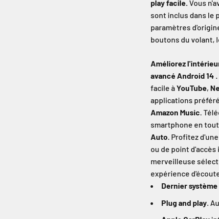
play facile.
Vous n'av
sont inclus dans le
paramètres d'origin
boutons du volant, l
Améliorez l'intérieu
avancé Android 14 .
facile à
YouTube
,
Ne
applications préfér
Amazon Music
. Tél
smartphone en tout
Auto
. Profitez d'un
ou de point d'accès 
merveilleuse sélect
expérience d'écoute
Dernier système
Plug and play
. A