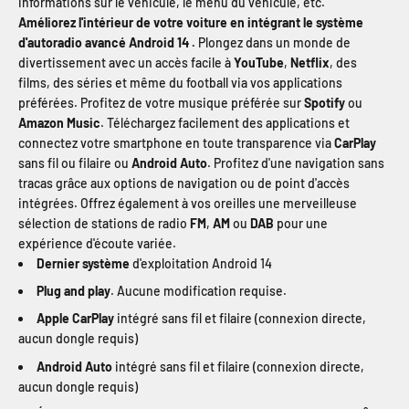
informations sur le véhicule, le menu du véhicule, etc.
Améliorez l'intérieur de votre voiture en intégrant le système
d'autoradio avancé Android 14 .
Plongez dans un monde de
divertissement avec un accès facile à
YouTube
,
Netflix
, des
films, des séries et même du football via vos applications
préférées. Profitez de votre musique préférée sur
Spotify
ou
Amazon Music
. Téléchargez facilement des applications et
connectez votre smartphone en toute transparence via
CarPlay
sans fil ou filaire ou
Android Auto
. Profitez d'une navigation sans
tracas grâce aux options de navigation ou de point d'accès
intégrées. Offrez également à vos oreilles une merveilleuse
sélection de stations de radio
FM
,
AM
ou
DAB
pour une
expérience d'écoute variée.
Dernier système
d'exploitation Android 14
Plug and play
. Aucune modification requise.
Apple CarPlay
intégré sans fil et filaire (connexion directe,
aucun dongle requis)
Android Auto
intégré sans fil et filaire (connexion directe,
aucun dongle requis)