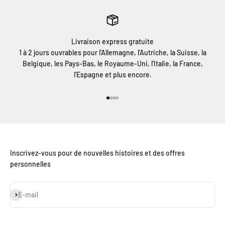
Livraison express gratuite
1 à 2 jours ouvrables pour l'Allemagne, l'Autriche, la Suisse, la
Belgique, les Pays-Bas, le Royaume-Uni, l'Italie, la France,
l'Espagne et plus encore.
Aller à l'élément 1
Aller à l'élément 2
Aller à l'élément 3
Aller à l'élément 4
Inscrivez-vous pour de nouvelles histoires et des offres
personnelles
S'inscrire
E-mail