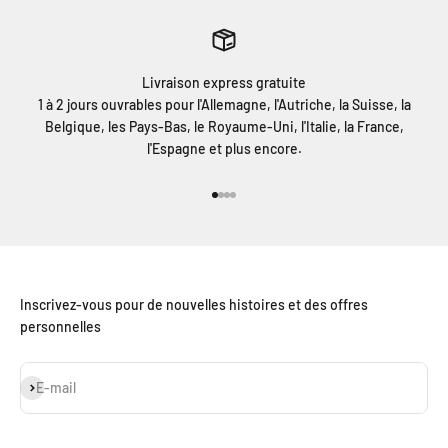
Livraison express gratuite
1 à 2 jours ouvrables pour l'Allemagne, l'Autriche, la Suisse, la
Belgique, les Pays-Bas, le Royaume-Uni, l'Italie, la France,
l'Espagne et plus encore.
Aller à l'élément 1
Aller à l'élément 2
Aller à l'élément 3
Aller à l'élément 4
Inscrivez-vous pour de nouvelles histoires et des offres
personnelles
S'inscrire
E-mail