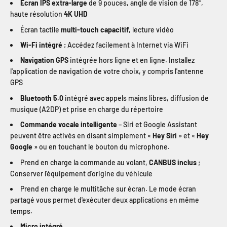
Écran IPS extra-large
de 9 pouces, angle de vision de 178°,
haute résolution
4K UHD
Écran tactile
multi-touch capacitif
, lecture vidéo
Wi-Fi intégré
; Accédez facilement à Internet via WiFi
Navigation GPS
intégrée hors ligne et en ligne. Installez
l'application de navigation de votre choix, y compris l'antenne
GPS
Bluetooth 5.0
intégré avec appels mains libres, diffusion de
musique (A2DP) et prise en charge du répertoire
Commande vocale intelligente
– Siri et Google Assistant
peuvent être activés en disant simplement «
Hey Siri
» et «
Hey
Google
» ou en touchant le bouton du microphone.
Prend en charge la commande au volant,
CANBUS inclus
;
Conserver l'équipement d'origine du véhicule
Prend en charge le multitâche sur écran. Le mode écran
partagé vous permet d'exécuter deux applications en même
temps.
Micro intégré