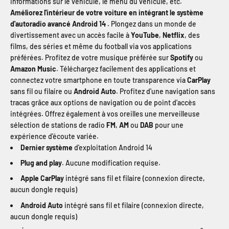
informations sur le véhicule, le menu du véhicule, etc.
Améliorez l'intérieur de votre voiture en intégrant le système
d'autoradio avancé Android 14 .
Plongez dans un monde de
divertissement avec un accès facile à
YouTube
,
Netflix
, des
films, des séries et même du football via vos applications
préférées. Profitez de votre musique préférée sur
Spotify
ou
Amazon Music
. Téléchargez facilement des applications et
connectez votre smartphone en toute transparence via
CarPlay
sans fil ou filaire ou
Android Auto
. Profitez d'une navigation sans
tracas grâce aux options de navigation ou de point d'accès
intégrées. Offrez également à vos oreilles une merveilleuse
sélection de stations de radio
FM
,
AM
ou
DAB
pour une
expérience d'écoute variée.
Dernier système
d'exploitation Android 14
Plug and play
. Aucune modification requise.
Apple CarPlay
intégré sans fil et filaire (connexion directe,
aucun dongle requis)
Android Auto
intégré sans fil et filaire (connexion directe,
aucun dongle requis)