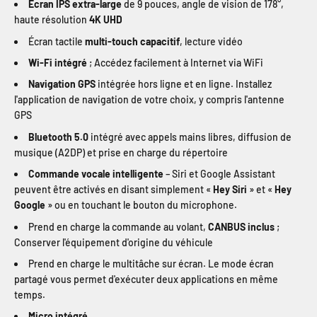
Écran IPS extra-large
de 9 pouces, angle de vision de 178°,
haute résolution
4K UHD
Écran tactile
multi-touch capacitif
, lecture vidéo
Wi-Fi intégré
; Accédez facilement à Internet via WiFi
Navigation GPS
intégrée hors ligne et en ligne. Installez
l'application de navigation de votre choix, y compris l'antenne
GPS
Bluetooth 5.0
intégré avec appels mains libres, diffusion de
musique (A2DP) et prise en charge du répertoire
Commande vocale intelligente
– Siri et Google Assistant
peuvent être activés en disant simplement «
Hey Siri
» et «
Hey
Google
» ou en touchant le bouton du microphone.
Prend en charge la commande au volant,
CANBUS inclus
;
Conserver l'équipement d'origine du véhicule
Prend en charge le multitâche sur écran. Le mode écran
partagé vous permet d'exécuter deux applications en même
temps.
Micro intégré