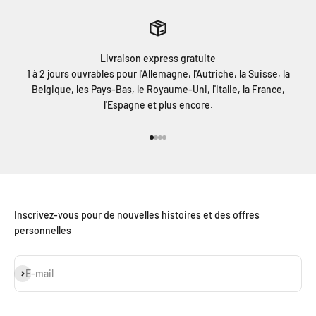
Livraison express gratuite
1 à 2 jours ouvrables pour l'Allemagne, l'Autriche, la Suisse, la
Belgique, les Pays-Bas, le Royaume-Uni, l'Italie, la France,
l'Espagne et plus encore.
Aller à l'élément 1
Aller à l'élément 2
Aller à l'élément 3
Aller à l'élément 4
Inscrivez-vous pour de nouvelles histoires et des offres
personnelles
S'inscrire
E-mail