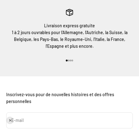
Livraison express gratuite
1 à 2 jours ouvrables pour l'Allemagne, l'Autriche, la Suisse, la
Belgique, les Pays-Bas, le Royaume-Uni, l'Italie, la France,
l'Espagne et plus encore.
Aller à l'élément 1
Aller à l'élément 2
Aller à l'élément 3
Aller à l'élément 4
Inscrivez-vous pour de nouvelles histoires et des offres
personnelles
S'inscrire
E-mail