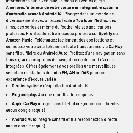
informations sur le véhicule, le menu du véhicule, etc.
Améliorez l'intérieur de votre voiture en intégrant le système
d'autoradio avancé Android 14 .
Plongez dans un monde de
divertissement avec un accès facile à
YouTube
,
Netflix
, des
films, des séries et même du football via vos applications
préférées. Profitez de votre musique préférée sur
Spotify
ou
Amazon Music
. Téléchargez facilement des applications et
connectez votre smartphone en toute transparence via
CarPlay
sans fil ou filaire ou
Android Auto
. Profitez d'une navigation sans
tracas grâce aux options de navigation ou de point d'accès
intégrées. Offrez également à vos oreilles une merveilleuse
sélection de stations de radio
FM
,
AM
ou
DAB
pour une
expérience d'écoute variée.
Dernier système
d'exploitation Android 14
Plug and play
. Aucune modification requise.
Apple CarPlay
intégré sans fil et filaire (connexion directe,
aucun dongle requis)
Android Auto
intégré sans fil et filaire (connexion directe,
aucun dongle requis)