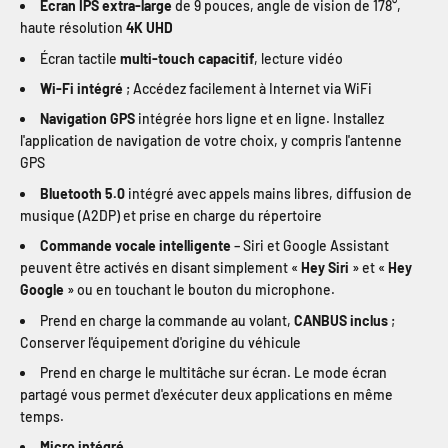
Écran IPS extra-large
de 9 pouces, angle de vision de 178°,
haute résolution
4K UHD
Écran tactile
multi-touch capacitif
, lecture vidéo
Wi-Fi intégré
; Accédez facilement à Internet via WiFi
Navigation GPS
intégrée hors ligne et en ligne. Installez
l'application de navigation de votre choix, y compris l'antenne
GPS
Bluetooth 5.0
intégré avec appels mains libres, diffusion de
musique (A2DP) et prise en charge du répertoire
Commande vocale intelligente
– Siri et Google Assistant
peuvent être activés en disant simplement «
Hey Siri
» et «
Hey
Google
» ou en touchant le bouton du microphone.
Prend en charge la commande au volant,
CANBUS inclus
;
Conserver l'équipement d'origine du véhicule
Prend en charge le multitâche sur écran. Le mode écran
partagé vous permet d'exécuter deux applications en même
temps.
Micro intégré