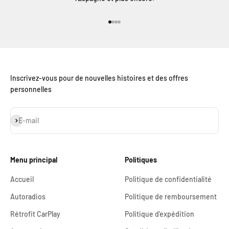
Aller à l'élément 1
Aller à l'élément 2
Aller à l'élément 3
Aller à l'élément 4
Inscrivez-vous pour de nouvelles histoires et des offres
personnelles
S'inscrire
E-mail
Menu principal
Politiques
Accueil
Politique de confidentialité
Autoradios
Politique de remboursement
Rétrofit CarPlay
Politique d'expédition