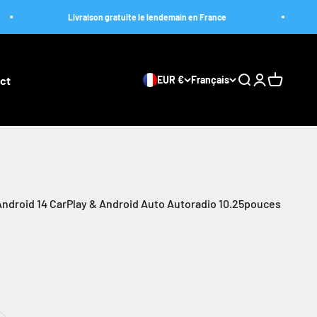
Livraison gratuite le lendemain en France
Livrai
ct
EUR €
Français
Ouvrir la recher
Ouvrir le com
Voir le pa
ndroid 14 CarPlay & Android Auto Autoradio 10.25pouces