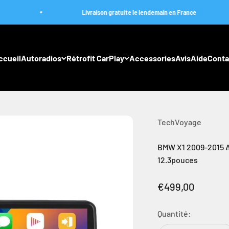
Livraison gratuite le lendemain en France
ccueil
Autoradios
Rétrofit CarPlay
Accessories
Avis
Aide
Conta
TechVoyage
BMW X1 2009-2015 A
12.3pouces
Prix de vente
€499,00
Quantité: