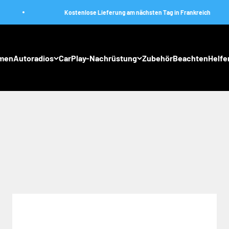
Kostenlose Lieferung am nächsten Tag in Frankreich
men
Autoradios
CarPlay-Nachrüstung
Zubehör
Beachten
Helfe
n in ein nahtloses, vernetztes Erlebnis. Greifen Sie im Handum
ern macht es jede Reise zu einem Moment des Vergnügens und der 
an und lassen Sie sich mitreißen!