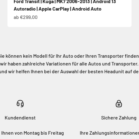
Ford Transit | Kuga | MK7 2006-2013 | Android 13
Autoradio | Apple CarPlay | Android Auto
Angebot
ab €299,00
ie können kein Modell für Ihr Auto oder Ihren Transporter finde
wir haben zahlreiche Variationen für alle Autos und Transporter
nd wir helfen Ihnen bei der Auswahl der besten Headunit auf d
Kundendienst
Sichere Zahlung
 Ihnen von Montag bis Freitag
Ihre Zahlungsinformation