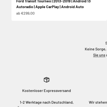
Ford Transit Tourneo | 2013-2019 | Android 13
Autoradio | Apple CarPlay | Android Auto
Angebot
ab €299,00
S
Keine Sorge, 
Sie uns
u
Kostenloser Expressversand
1-2 Werktage nach Deutschland,
Wir stehen