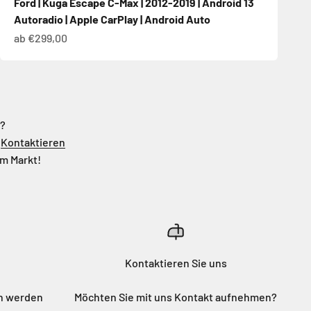
Ford | Kuga Escape C-Max | 2012-2019 | Android 13
Autoradio | Apple CarPlay | Android Auto
Angebot
ab €299,00
n?
.
Kontaktieren
em Markt!
Kontaktieren Sie uns
en werden
Möchten Sie mit uns Kontakt aufnehmen?