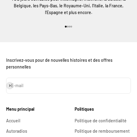
Belgique, les Pays-Bas, le Royaume-Uni, l'Italie, la France,
l'Espagne et plus encore.
Aller à l'élément 1
Aller à l'élément 2
Aller à l'élément 3
Aller à l'élément 4
Inscrivez-vous pour de nouvelles histoires et des offres
personnelles
S'inscrire
E-mail
Menu principal
Politiques
Accueil
Politique de confidentialité
Autoradios
Politique de remboursement